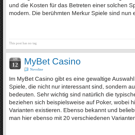
und die Kosten für das Betreten einer solchen S
modern. Die berühmten Merkur Spiele sind nun 
This post has no tag
MyBet Casino
APR
12
Novoline
Im MyBet Casino gibt es eine gewaltige Auswahl 
Spiele, die nicht nur interessant sind, sondern
bedeuten. Sehr wichtig sind natürlich die typisch
beziehen sich beispielsweise auf Poker, wobei h
Varianten existieren. Ebenso bekannt und belieb
man hier ebenso mit 20 verschiedenen Variante